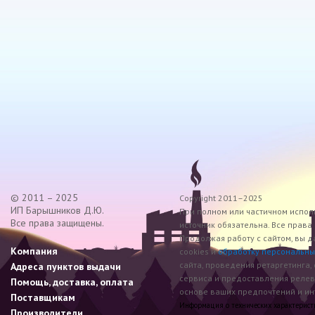
© 2011 – 2025
Copyright 2011–2025
ИП Барышников Д.Ю.
При полном или частичном исполь
Все права защищены.
источник обязательна. Все прав
Продолжая работу с сайтом, вы д
Компания
cookies и
обработку персональны
сайта, проведения ретаргетинга,
Адреса пунктов выдачи
сервиса и предоставления реле
Помощь, доставка, оплата
основе ваших предпочтений и инт
Поставщикам
Информация о технических характеристик
Производители