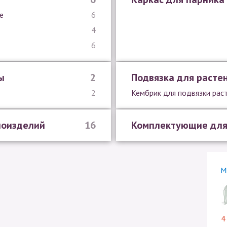
е
6
4
6
ы
2
Подвязка для расте
2
Кембрик для подвязки рас
лоизделий
16
Комплектующие для
М