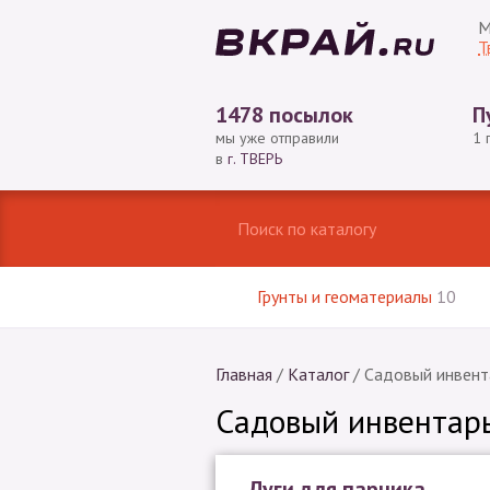
М
Т
1478 посылок
П
мы уже отправили
1 
в
г. ТВЕРЬ
Грунты и геоматериалы
10
Главная
/
Каталог
/
Садовый инвент
Садовый инвентар
Дуги для парника