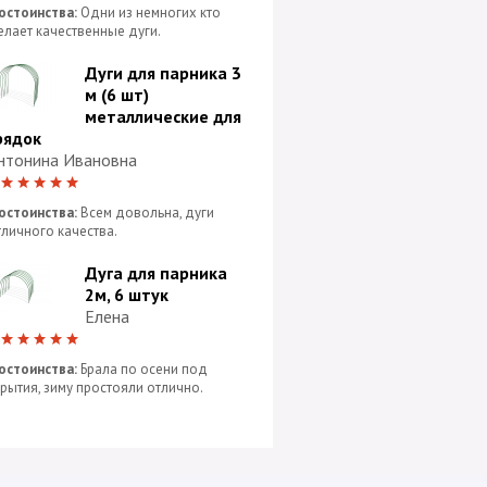
остоинства:
Одни из немногих кто
елает качественные дуги.
Дуги для парника 3
м (6 шт)
металлические для
рядок
нтонина Ивановна
5
остоинства:
Всем довольна, дуги
тличного качества.
Дуга для парника
2м, 6 штук
Елена
5
остоинства:
Брала по осени под
крытия, зиму простояли отлично.