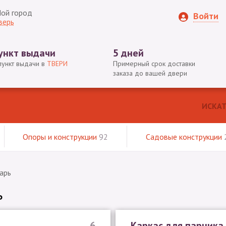
ой город
Войти
верь
ункт выдачи
5 дней
пункт выдачи в
ТВЕРИ
Примерный срок доставки
заказа до вашей двери
Опоры и конструкции
92
Садовые конструкции
арь
ь
6
Каркас для парника