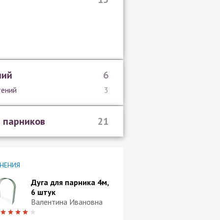
ний
6
тений
3
 парников
21
НЕНИЯ
Дуга для парника 4м,
6 штук
Валентина Ивановна
4