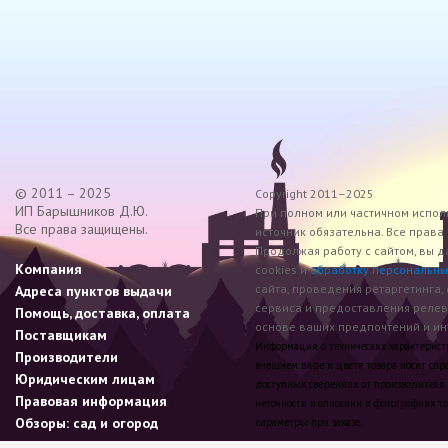
© 2011 – 2025
Copyright 2011–2025
ИП Барышников Д.Ю.
При полном или частичном исполь
Все права защищены.
источник обязательна. Все прав
Продолжая работу с сайтом, вы д
Компания
cookies и
обработку персональны
сайта, проведения ретаргетинга,
Адреса пунктов выдачи
сервиса и предоставления реле
Помощь, доставка, оплата
основе ваших предпочтений и инт
Поставщикам
Информация о технических характеристик
Производители
внешнем виде и цвете товара носит спр
Юридическим лицам
доступных сведениях от производителя.
Правовая информация
неточности в описании и фотографиях то
Обзоры: сад и огород
параметры при заказе.