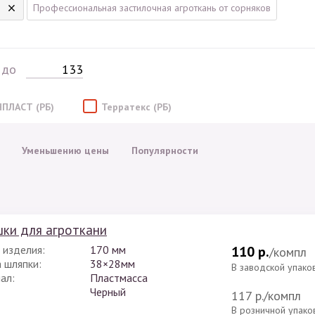
Профессиональная застилочная агроткань от сорняков
до
НПЛАСТ (РБ)
Терратекс (РБ)
Уменьшению цены
Популярности
ки для агроткани
 изделия:
170 мм
110 р.
/компл
 шляпки:
38×28мм
В заводской упако
ал:
Пластмасса
Черный
117 р.
/компл
В розничной упако