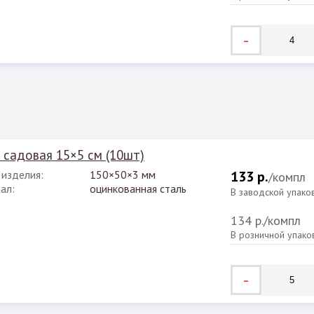
-
 садовая 15×5 см (10шт)
 изделия:
150×50×3 мм
133 р.
/компл
ал:
оцинкованная сталь
В заводской упако
134 р.
/компл
В розничной упако
-