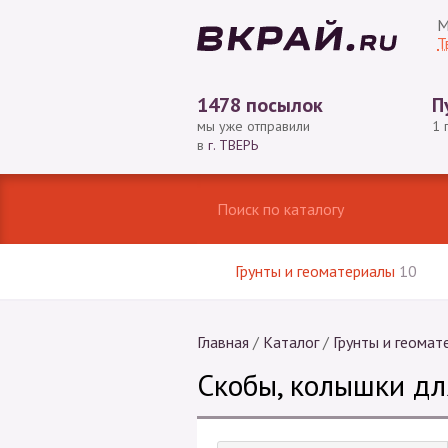
М
Т
1478 посылок
П
мы уже отправили
1 
в
г. ТВЕРЬ
Грунты и геоматериалы
10
Главная
/
Каталог
/
Грунты и геомат
Скобы, колышки дл