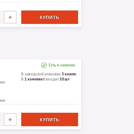
+
Есть в наличии
В заводской упаковке
5 компл.
В
1 комплект
входит
10 шт
вке
вке
+