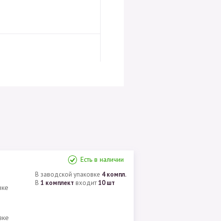
Есть в наличии
В заводской упаковке
4 компл.
В
1 комплект
входит
10 шт
вке
вке