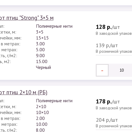
от птиц "Strong" 3×5 м
л:
Полимерные нити
128 р.
/шт
етки, м:
3×5
В заводской упаков
чейки, мм:
15×15
 в метрах:
3.00
139 р.
/шт
в метрах:
5.00
В розничной упако
ь, г/м2:
9.00
, м2:
15.00
Черный
-
от птиц 2×10 м (РБ)
л:
Полимерные нити
178 р.
/шт
етки, м:
2×10
В заводской упаков
чейки, мм:
10×10
 в метрах:
2.00
204 р.
/шт
в метрах:
10.00
В розничной упако
ь, г/м2:
8.00