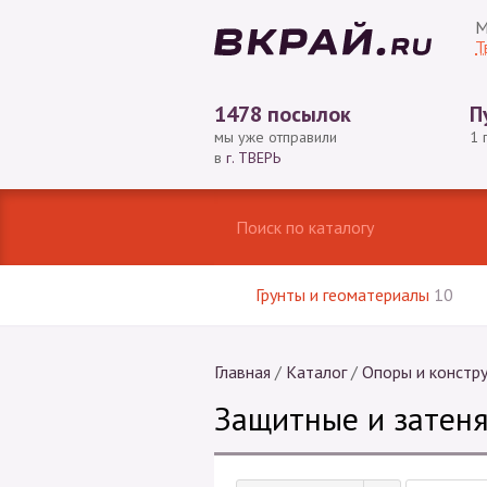
М
Т
1478 посылок
П
мы уже отправили
1 
в
г. ТВЕРЬ
Грунты и геоматериалы
10
Главная
/
Каталог
/
Опоры и констр
Защитные и затен