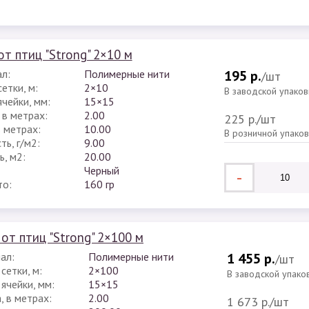
от птиц "Strong" 2×10 м
л:
Полимерные нити
195 р.
/шт
етки, м:
2×10
В заводской упаков
чейки, мм:
15×15
 в метрах:
2.00
225 р.
/шт
в метрах:
10.00
В розничной упако
ь, г/м2:
9.00
, м2:
20.00
Черный
-
то:
160 гр
от птиц "Strong" 2×100 м
ал:
Полимерные нити
1 455 р.
/шт
сетки, м:
2×100
В заводской упако
ячейки, мм:
15×15
, в метрах:
2.00
1 673 р.
/шт