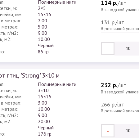
л:
Полимерные нити
114 р.
/шт
етки, м:
2×5
В заводской упаков
чейки, мм:
15×15
 в метрах:
2.00
131 р.
/шт
в метрах:
5.00
В розничной упако
ь, г/м2:
9.00
, м2:
10.00
Черный
-
то:
85 гр
от птиц "Strong" 3×10 м
л:
Полимерные нити
232 р.
/шт
етки, м:
3×10
В заводской упаков
чейки, мм:
15×15
 в метрах:
3.00
266 р.
/шт
в метрах:
10.00
В розничной упако
ь, г/м2:
9.00
, м2:
20.00
Черный
-
то:
176 гр