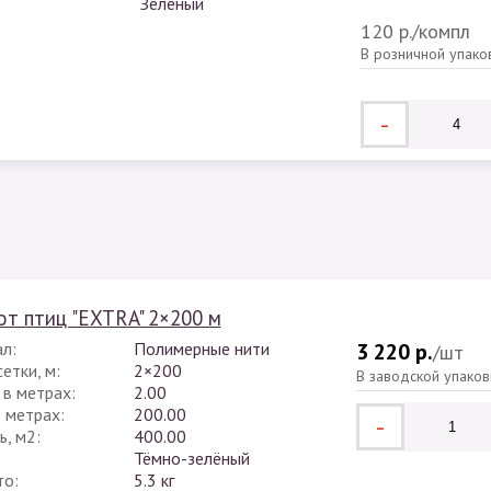
Зеленый
120 р.
/компл
В розничной упако
-
от птиц "EXTRA" 2×200 м
л:
Полимерные нити
3 220 р.
/шт
етки, м:
2×200
В заводской упаков
 в метрах:
2.00
в метрах:
200.00
-
, м2:
400.00
Тёмно-зелёный
то:
5.3 кг