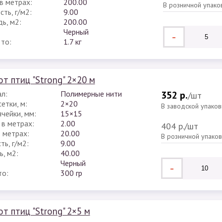
в метрах:
200.00
В розничной упако
ть, г/м2:
9.00
ь, м2:
200.00
Черный
-
тто:
1.7 кг
от птиц "Strong" 2×20 м
л:
Полимерные нити
352 р.
/шт
етки, м:
2×20
В заводской упаков
чейки, мм:
15×15
 в метрах:
2.00
404 р.
/шт
в метрах:
20.00
В розничной упако
ь, г/м2:
9.00
, м2:
40.00
Черный
-
то:
300 гр
от птиц "Strong" 2×5 м