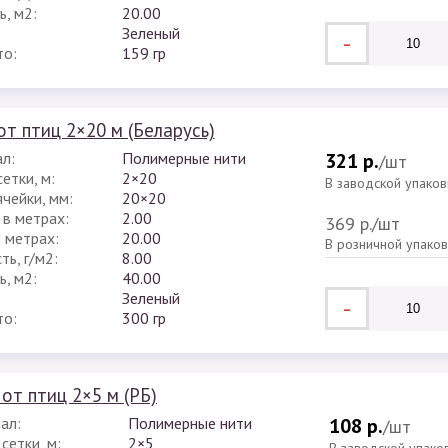
, м2:
20.00
Зеленый
-
то:
159 гр
от птиц 2×20 м (Беларусь)
л:
Полимерные нити
321 р.
/шт
етки, м:
2×20
В заводской упаков
чейки, мм:
20×20
 в метрах:
2.00
369 р.
/шт
в метрах:
20.00
В розничной упако
ь, г/м2:
8.00
, м2:
40.00
Зеленый
-
то:
300 гр
 от птиц 2×5 м (РБ)
ал:
Полимерные нити
108 р.
/шт
сетки, м:
2×5