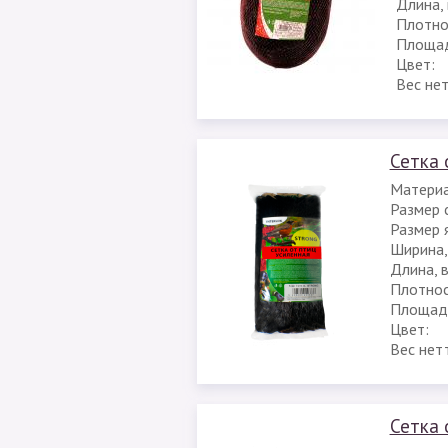
Длина, 
Плотнос
Площад
Цвет:
Вес не
Сетка 
Материа
Размер с
Размер я
Ширина,
Длина, 
Плотност
Площадь
Цвет:
Вес нет
Сетка 