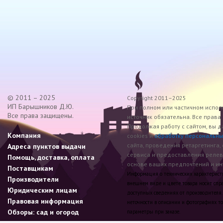
© 2011 – 2025
Copyright 2011–2025
ИП Барышников Д.Ю.
При полном или частичном исполь
Все права защищены.
источник обязательна. Все прав
Продолжая работу с сайтом, вы д
Компания
cookies и
обработку персональны
сайта, проведения ретаргетинга,
Адреса пунктов выдачи
сервиса и предоставления реле
Помощь, доставка, оплата
основе ваших предпочтений и инт
Поставщикам
Информация о технических характеристик
Производители
внешнем виде и цвете товара носит спр
Юридическим лицам
доступных сведениях от производителя.
Правовая информация
неточности в описании и фотографиях то
Обзоры: сад и огород
параметры при заказе.