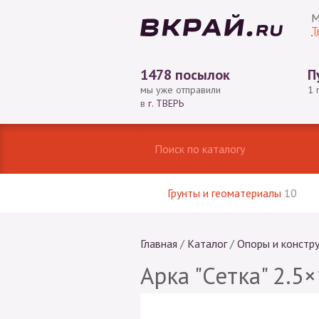
М
Т
1478 посылок
П
мы уже отправили
1 
в
г. ТВЕРЬ
Грунты и геоматериалы
10
Главная
/
Каталог
/
Опоры и констр
Арка "Сетка" 2.5×