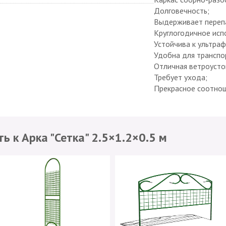
Долговечность;
Выдерживает переп
Круглогодичное исп
Устойчива к ультраф
Удобна для транспо
Отличная ветроусто
Требует ухода;
Прекрасное соотнош
ь к Арка "Сетка" 2.5×1.2×0.5 м