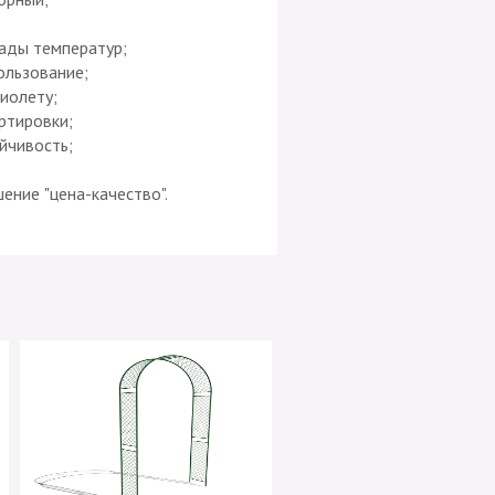
ады температур;
ользование;
иолету;
ртировки;
йчивость;
ение "цена-качество".