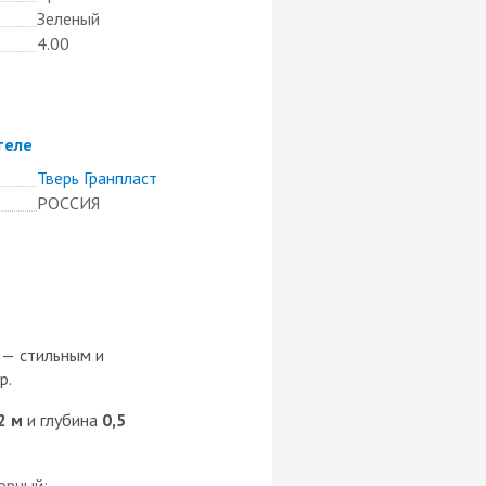
Зеленый
4.00
теле
Тверь Гранпласт
РОССИЯ
— стильным и
р.
2 м
и глубина
0,5
орный;