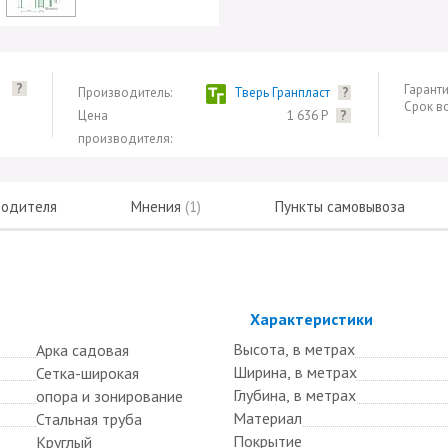
?
Гаранти
Производитель:
Тверь Гранпласт
?
Срок в
Цена
1 636 Р
?
производителя:
водителя
Мнения
(1)
Пункты самовывоза
Скрыть
Характеристики
Высота, в метрах
Арка садовая
Ширина, в метрах
Сетка-широкая
Глубина, в метрах
опора и зонирование
Материал
Стальная труба
Покрытие
Круглый