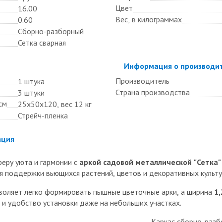
Цвет
16.00
Вес, в килограммах
0.60
Сборно-разборный
Сетка сварная
Скрыть
Информация о производи
Производитель
1 штука
Страна производства
3 штуки
см
25х50х120, вес 12 кг
Стрейч-пленка
ация
феру уюта и гармонии с
аркой садовой металлической "Сетка"
 поддержки вьющихся растений, цветов и декоративных культу
воляет легко формировать пышные цветочные арки, а ширина
1,
и удобство установки даже на небольших участках.
Каркас сборно-разб