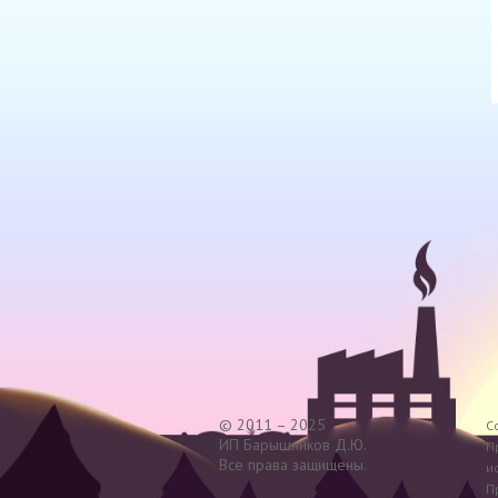
© 2011 – 2025
C
ИП Барышников Д.Ю.
П
Все права защищены.
и
П