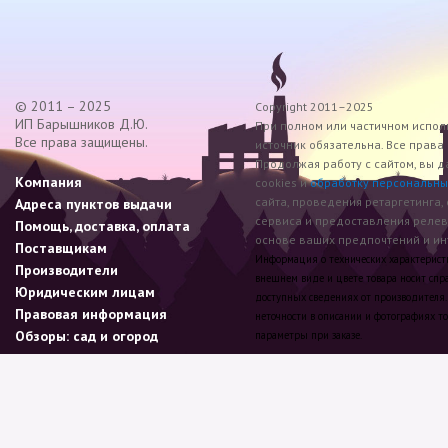
© 2011 – 2025
Copyright 2011–2025
ИП Барышников Д.Ю.
При полном или частичном исполь
Все права защищены.
источник обязательна. Все прав
Продолжая работу с сайтом, вы д
Компания
cookies и
обработку персональны
сайта, проведения ретаргетинга,
Адреса пунктов выдачи
сервиса и предоставления реле
Помощь, доставка, оплата
основе ваших предпочтений и инт
Поставщикам
Информация о технических характеристик
Производители
внешнем виде и цвете товара носит спр
Юридическим лицам
доступных сведениях от производителя.
Правовая информация
неточности в описании и фотографиях то
Обзоры: сад и огород
параметры при заказе.