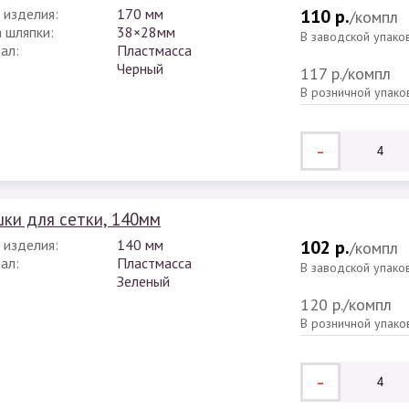
 изделия:
170 мм
110 р.
/компл
 шляпки:
38×28мм
В заводской упако
ал:
Пластмасса
Черный
117 р.
/компл
В розничной упако
-
ки для сетки, 140мм
 изделия:
140 мм
102 р.
/компл
ал:
Пластмасса
В заводской упако
Зеленый
120 р.
/компл
В розничной упако
-