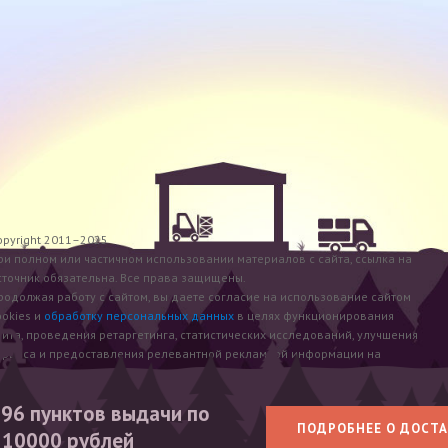
opyright 2011–2025
ри полном или частичном использовании материалов с сайта, ссылка на
сточник обязательна. Все права защищены.
родолжая работу с сайтом, вы даете согласие на использование сайтом
ookies и
обработку персональных данных
в целях функционирования
айта, проведения ретаргетинга, статистических исследований, улучшения
ервиса и предоставления релевантной рекламной информации на
снове ваших предпочтений и интересов. Все цены указаны в рублях.
формация о технических характеристиках, комплекте поставки, стране изготовления,
 96 пунктов выдачи по
ешнем виде и цвете товара носит справочный характер и основывается на последних
ПОДРОБНЕЕ О ДОСТА
ступных сведениях от производителя. Заранее приносим извинения за возможные
т 10000 рублей