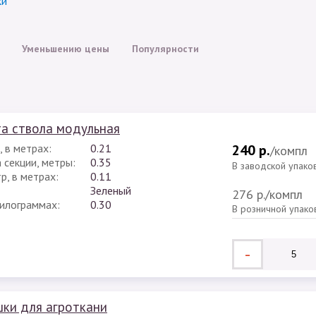
ки
Уменьшению цены
Популярности
а ствола модульная
 в метрах:
0.21
240 р.
/компл
 секции, метры:
0.35
В заводской упако
р, в метрах:
0.11
Зеленый
276 р.
/компл
килограммах:
0.30
В розничной упако
-
ки для агроткани