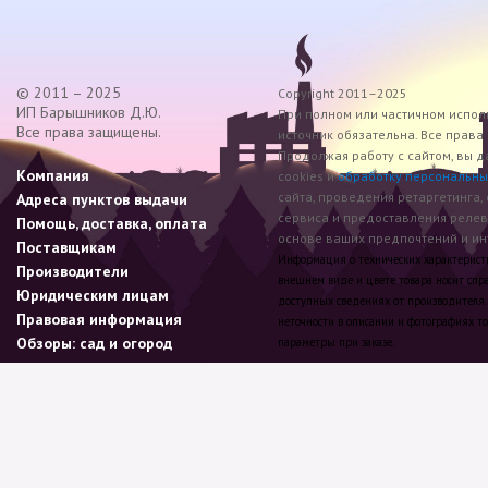
© 2011 – 2025
Copyright 2011–2025
ИП Барышников Д.Ю.
При полном или частичном исполь
Все права защищены.
источник обязательна. Все прав
Продолжая работу с сайтом, вы д
Компания
cookies и
обработку персональны
сайта, проведения ретаргетинга,
Адреса пунктов выдачи
сервиса и предоставления реле
Помощь, доставка, оплата
основе ваших предпочтений и инт
Поставщикам
Информация о технических характеристик
Производители
внешнем виде и цвете товара носит спр
Юридическим лицам
доступных сведениях от производителя.
Правовая информация
неточности в описании и фотографиях то
Обзоры: сад и огород
параметры при заказе.