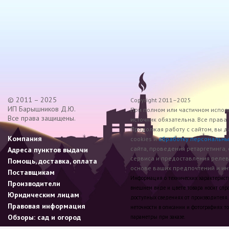
© 2011 – 2025
Copyright 2011–2025
ИП Барышников Д.Ю.
При полном или частичном исполь
Все права защищены.
источник обязательна. Все прав
Продолжая работу с сайтом, вы д
Компания
cookies и
обработку персональны
сайта, проведения ретаргетинга,
Адреса пунктов выдачи
сервиса и предоставления реле
Помощь, доставка, оплата
основе ваших предпочтений и инт
Поставщикам
Информация о технических характеристик
Производители
внешнем виде и цвете товара носит спр
Юридическим лицам
доступных сведениях от производителя.
Правовая информация
неточности в описании и фотографиях то
Обзоры: сад и огород
параметры при заказе.