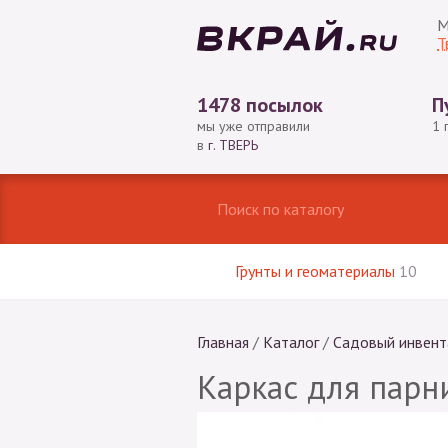
М
Т
1478 посылок
П
мы уже отправили
1 
в
г. ТВЕРЬ
Грунты и геоматериалы
10
Главная
/
Каталог
/
Садовый инвент
Каркас для парн