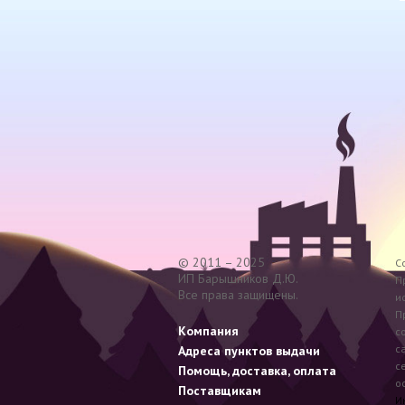
© 2011 – 2025
C
ИП Барышников Д.Ю.
П
Все права защищены.
и
П
Компания
c
с
Адреса пунктов выдачи
с
Помощь, доставка, оплата
о
Поставщикам
Ин