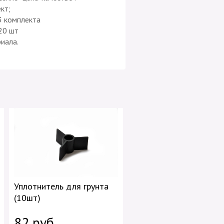
плект;
 3 комплекта
20 шт
иала.
Уплотнитель для грунта
(10шт)
82 руб.