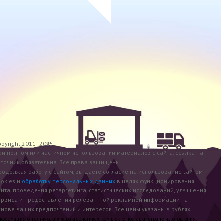
opyright 2011–2025
ри полном или частичном использовании материалов с сайта, ссылка на
сточник обязательна. Все права защищены.
родолжая работу с сайтом, вы даете согласие на использование сайтом
ookies и
обработку персональных данных
в целях функционирования
айта, проведения ретаргетинга, статистических исследований, улучшения
ервиса и предоставления релевантной рекламной информации на
снове ваших предпочтений и интересов. Все цены указаны в рублях.
формация о технических характеристиках, комплекте поставки, стране изготовления,