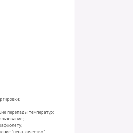
ртировки;
ие перепады температур;
ользование;
рафиолету;
ение "цена-качество".