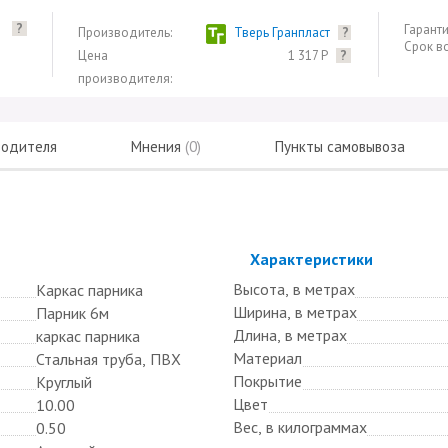
?
Гаранти
Производитель:
Тверь Гранпласт
?
Срок в
Цена
1 317 Р
?
производителя:
водителя
Мнения
(0)
Пункты самовывоза
Скрыть
Характеристики
Высота, в метрах
Каркас парника
Ширина, в метрах
Парник 6м
Длина, в метрах
каркас парника
Материал
Стальная труба, ПВХ
Покрытие
Круглый
Цвет
10.00
Вес, в килограммах
0.50