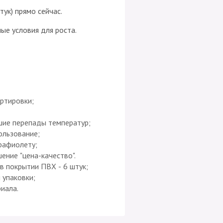
тук) прямо сейчас.
ые условия для роста.
ртировки;
ие перепады температур;
ользование;
рафиолету;
ение "цена-качество".
в покрытии ПВХ - 6 штук;
 упаковки;
иала.