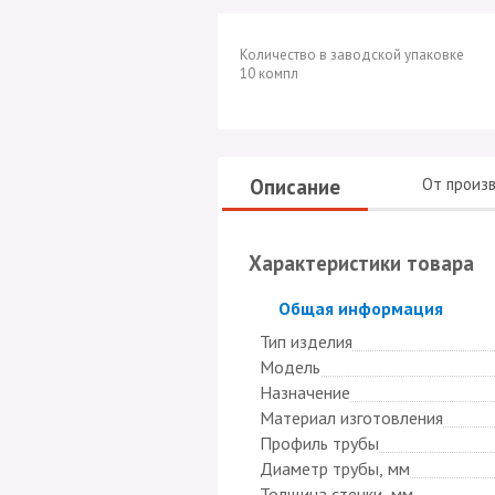
Количество в заводской упаковке
10 компл
Описание
От произ
Характеристики товара
Скрыть
Общая информация
Тип изделия
Модель
Назначение
Материал изготовления
Профиль трубы
Диаметр трубы, мм
Толщина стенки, мм