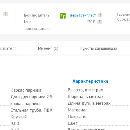
?
Гаранти
Производитель:
Тверь Гранпласт
?
Срок в
Цена
430 Р
?
производителя:
водителя
Мнения
(0)
Пункты самовывоза
Скрыть
Характеристики
Высота, в метрах
Каркас парника
Ширина, в метрах
Дуга для парника 2.5
Длина дуги, в метрах
каркас парника
Материал
Стальная труба, ПВХ
Покрытие
Круглый
Цвет
9.00
Вес, в килограммах
0.40