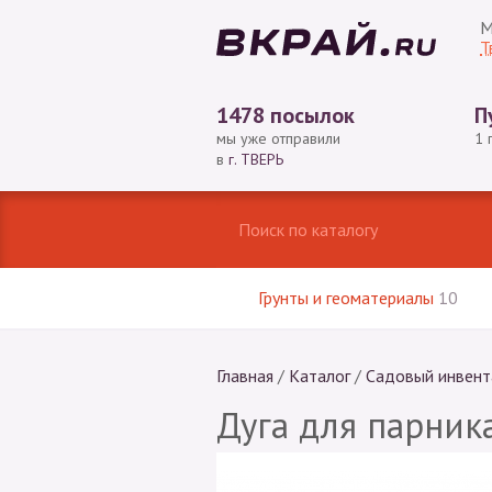
М
Т
1478 посылок
П
мы уже отправили
1 
в
г. ТВЕРЬ
Грунты и геоматериалы
10
Главная
/
Каталог
/
Садовый инвент
Дуга для парника