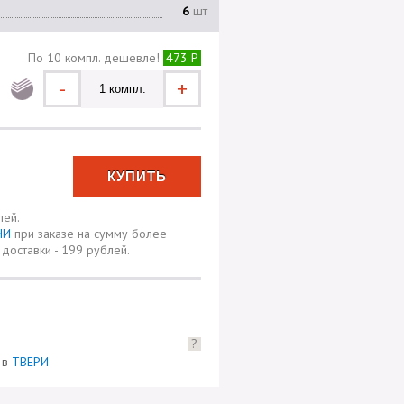
6
шт
По 10 компл. дешевле!
473 Р
-
+
лей.
ЧИ
при заказе на сумму более
доставки - 199 рублей.
?
) в
ТВЕРИ