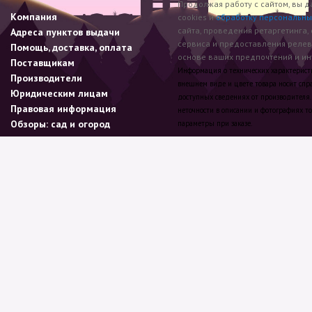
Продолжая работу с сайтом, вы д
Компания
cookies и
обработку персональны
сайта, проведения ретаргетинга,
Адреса пунктов выдачи
сервиса и предоставления реле
Помощь, доставка, оплата
основе ваших предпочтений и инт
Поставщикам
Информация о технических характеристик
Производители
внешнем виде и цвете товара носит спр
Юридическим лицам
доступных сведениях от производителя.
Правовая информация
неточности в описании и фотографиях то
Обзоры: сад и огород
параметры при заказе.