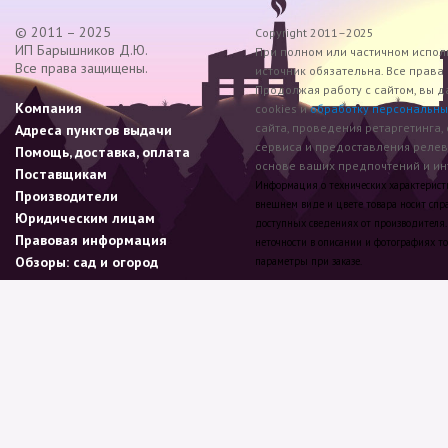
© 2011 – 2025
Copyright 2011–2025
ИП Барышников Д.Ю.
При полном или частичном исполь
Все права защищены.
источник обязательна. Все прав
Продолжая работу с сайтом, вы д
Компания
cookies и
обработку персональны
сайта, проведения ретаргетинга,
Адреса пунктов выдачи
сервиса и предоставления реле
Помощь, доставка, оплата
основе ваших предпочтений и инт
Поставщикам
Информация о технических характеристик
Производители
внешнем виде и цвете товара носит спр
Юридическим лицам
доступных сведениях от производителя.
Правовая информация
неточности в описании и фотографиях то
Обзоры: сад и огород
параметры при заказе.