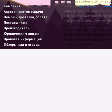
Продолжая работу с сайтом, вы д
Компания
cookies и
обработку персональны
сайта, проведения ретаргетинга,
Адреса пунктов выдачи
сервиса и предоставления реле
Помощь, доставка, оплата
основе ваших предпочтений и инт
Поставщикам
Информация о технических характеристик
Производители
внешнем виде и цвете товара носит спр
Юридическим лицам
доступных сведениях от производителя.
Правовая информация
неточности в описании и фотографиях то
Обзоры: сад и огород
параметры при заказе.