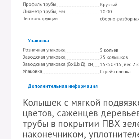
Профиль трубы
Круглый
Диаметр трубы, мм
10.00
Тип конструкции
сборно-разборна
Скрыть
Упаковка
Розничная упаковка
5 кольев
Заводская упаковка
25 колышков
Заводская упаковка (ВхШхД), см
15×50×15, вес 2 к
Упаковка
Стрейч плёнка
Скрыть
Дополнительная информация
Колышек с мягкой подвязк
цветов, саженцев деревье
трубы в покрытии ПВХ зел
наконечником, уплотнителе