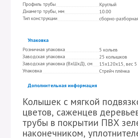
Профиль трубы
Круглый
Диаметр трубы, мм
10.00
Тип конструкции
сборно-разборна
Скрыть
Упаковка
Розничная упаковка
5 кольев
Заводская упаковка
25 колышков
Заводская упаковка (ВхШхД), см
15х120х15, вес 5 
Упаковка
Стрейч плёнка
Скрыть
Дополнительная информация
Колышек с мягкой подвязк
цветов, саженцев деревье
трубы в покрытии ПВХ зел
наконечником, уплотнителе