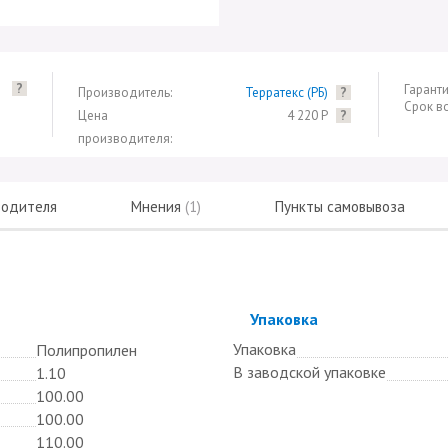
?
Гаранти
Производитель:
Терратекс (РБ)
?
Срок в
Цена
4 220 Р
?
производителя:
водителя
Мнения
(1)
Пункты самовывоза
Скрыть
Упаковка
Упаковка
Полипропилен
В заводской упаковке
1.10
100.00
100.00
110.00