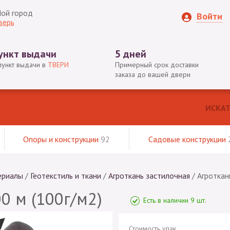
ой город
Войти
верь
ункт выдачи
5 дней
пункт выдачи в
ТВЕРИ
Примерный срок доставки
заказа до вашей двери
Опоры и конструкции
92
Садовые конструкции
ериалы
/
Геотекстиль и ткани
/
Агроткань застилочная
/
Агроткан
0 м (100г/м2)
Есть в наличии 9 шт.
Стоимость упак.