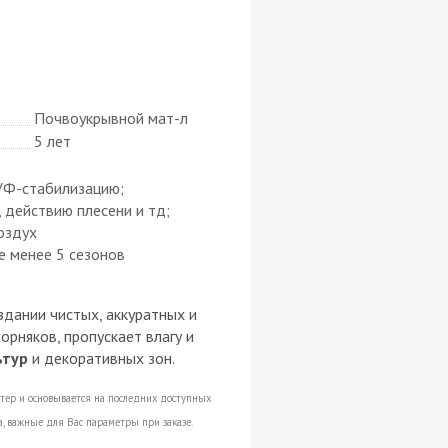
Почвоукрывной мат-л
5 лет
УФ-стабилизацию;
, действию плесени и тд;
оздух
е менее 5 сезонов
дании чистых, аккуратных и
рняков, пропускает влагу и
ьтур
и декоративных зон.
ктер и основывается на последних доступных
а, важные для Вас параметры при заказе.