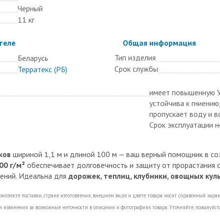
Черный
11 кг
теле
Скрыть
Общая информация
Тип изделия
Беларусь
Срок службы
Терратекс (РБ)
имеет повышенную 
устойчива к гниению
пропускает воду и в
Срок эксплуатации н
ков
шириной 1,1 м и длиной 100 м — ваш верный помощник в соз
00 г/м²
обеспечивает долговечность и защиту от прорастания со
тений. Идеальна для
дорожек, теплиц, клубники, овощных кул
омплекте поставки, стране изготовления, внешнем виде и цвете товара носит справочный хара
 извинения за возможные неточности в описании и фотографиях товара. Уточняйте, пожалуйст