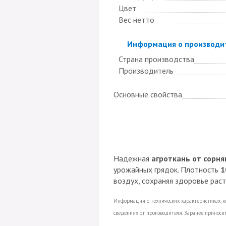
Цвет
Вес нетто
Скрыть
Информация о производи
Страна производства
Производитель
Основные свойства
Надежная
агроткань от сорня
урожайных грядок. Плотность
1
воздух, сохраняя здоровье рас
Информация о технических характеристиках, к
сведениях от производителя. Заранее приносим