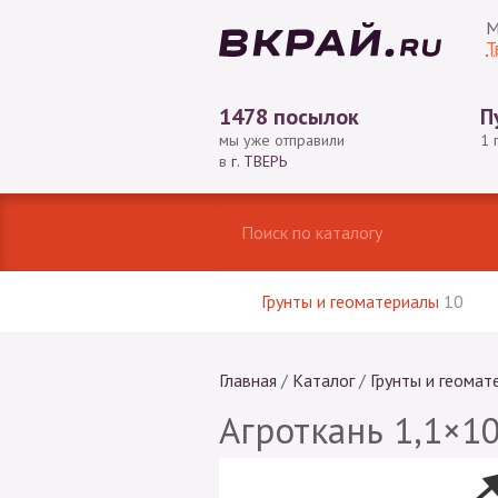
М
Т
1478 посылок
П
мы уже отправили
1 
в
г. ТВЕРЬ
Грунты и геоматериалы
10
Главная
/
Каталог
/
Грунты и геомат
Агроткань 1,1×10