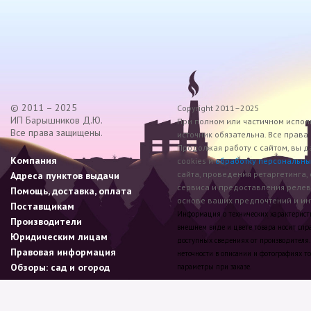
© 2011 – 2025
Copyright 2011–2025
ИП Барышников Д.Ю.
При полном или частичном исполь
Все права защищены.
источник обязательна. Все прав
Продолжая работу с сайтом, вы д
Компания
cookies и
обработку персональны
сайта, проведения ретаргетинга,
Адреса пунктов выдачи
сервиса и предоставления реле
Помощь, доставка, оплата
основе ваших предпочтений и инт
Поставщикам
Информация о технических характеристик
Производители
внешнем виде и цвете товара носит спр
Юридическим лицам
доступных сведениях от производителя.
Правовая информация
неточности в описании и фотографиях то
Обзоры: сад и огород
параметры при заказе.