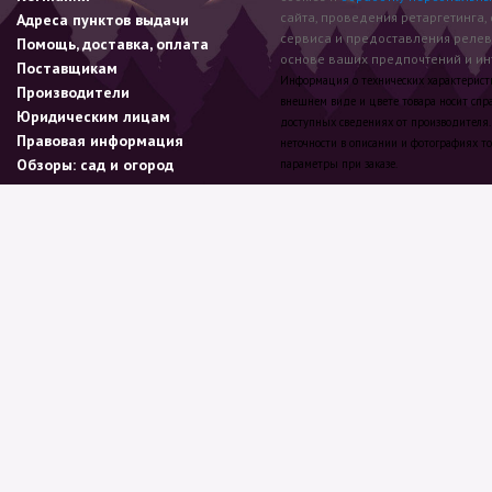
сайта, проведения ретаргетинга,
Адреса пунктов выдачи
сервиса и предоставления реле
Помощь, доставка, оплата
основе ваших предпочтений и инт
Поставщикам
Информация о технических характеристик
Производители
внешнем виде и цвете товара носит спр
Юридическим лицам
доступных сведениях от производителя.
Правовая информация
неточности в описании и фотографиях то
Обзоры: сад и огород
параметры при заказе.