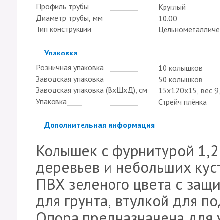
Профиль трубы
Круглый
Диаметр трубы, мм
10.00
Тип конструкции
Цельнометалличе
Скрыть
Упаковка
Розничная упаковка
10 колышков
Заводская упаковка
50 колышков
Заводская упаковка (ВхШхД), см
15х120х15, вес 9,
Упаковка
Стрейч плёнка
Скрыть
Дополнительная информация
Колышек с фурнитурой 1,2
деревьев и небольших куст
ПВХ зеленого цвета с защ
для грунта, втулкой для п
Опора предназначена для 