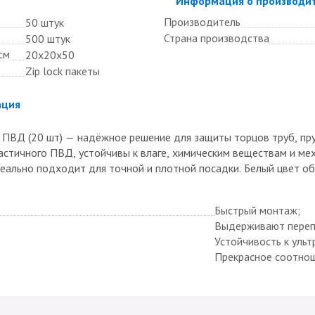
Скрыть
Информация о производи
Производитель
50 штук
Страна производства
500 штук
см
20х20х50
Zip lock пакеты
ация
 ПВД (20 шт) — надёжное решение для защиты торцов труб, пру
ластичного ПВД, устойчивы к влаге, химическим веществам и м
еально подходит для точной и плотной посадки. Белый цвет об
Быстрый монтаж;
Выдерживают переп
Устойчивость к ульт
Прекрасное соотнош