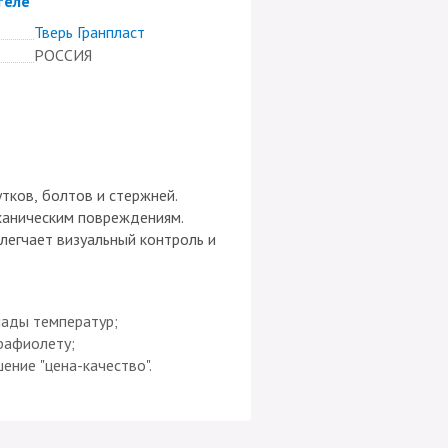
теле
Тверь Гранпласт
РОССИЯ
тков, болтов и стержней.
еханическим повреждениям.
легчает визуальный контроль и
ады температур;
рафиолету;
ение "цена-качество".