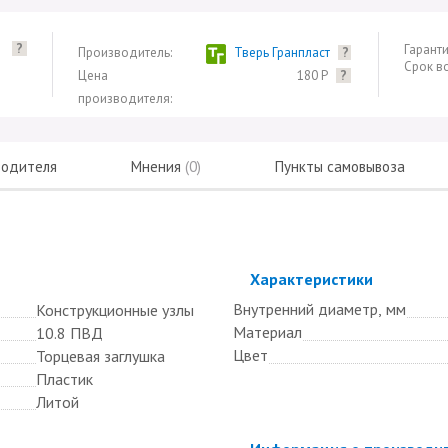
?
Гаранти
Производитель:
Тверь Гранпласт
?
Срок в
Цена
180 Р
?
производителя:
водителя
Мнения
(0)
Пункты самовывоза
Скрыть
Характеристики
Внутренний диаметр, мм
Конструкционные узлы
Материал
10.8 ПВД
Цвет
Торцевая заглушка
Пластик
Литой