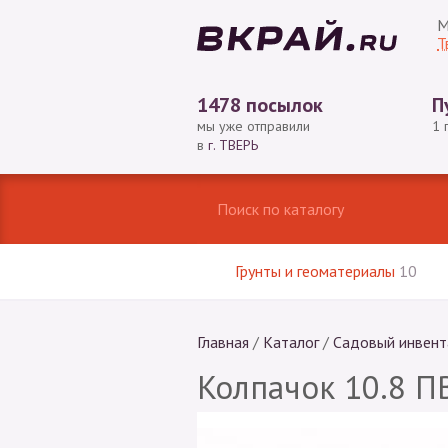
М
Т
1478 посылок
П
мы уже отправили
1 
в
г. ТВЕРЬ
Грунты и геоматериалы
10
Главная
/
Каталог
/
Садовый инвент
Колпачок 10.8 П