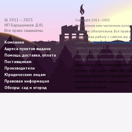
© 2011 – 2025
Copyright 2011–2025
ИП Барышников Д.Ю.
При полном или частичном исполь
Все права защищены.
источник обязательна. Все прав
Продолжая работу с сайтом, вы д
Компания
cookies и
обработку персональны
сайта, проведения ретаргетинга,
Адреса пунктов выдачи
сервиса и предоставления реле
Помощь, доставка, оплата
основе ваших предпочтений и инт
Поставщикам
Информация о технических характеристик
Производители
внешнем виде и цвете товара носит спр
Юридическим лицам
доступных сведениях от производителя.
Правовая информация
неточности в описании и фотографиях то
Обзоры: сад и огород
параметры при заказе.