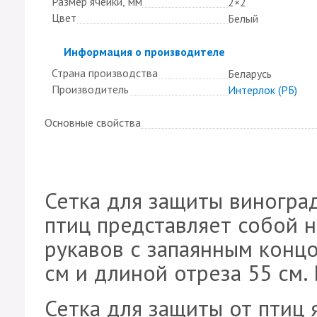
Размер ячейки, мм
2×2
Цвет
Белый
Скрыть
Информация о производителе
Страна производства
Беларусь
Производитель
Интерлок (РБ)
Основные свойства
Сетка для защиты виноград
птиц представляет собой 
рукавов с запаянным конц
см и длиной отреза 55 см.
Сетка для защиты от птиц