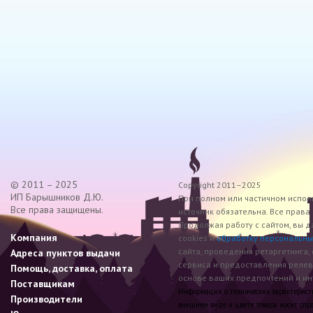
© 2011 – 2025
Copyright 2011–2025
ИП Барышников Д.Ю.
При полном или частичном исполь
Все права защищены.
источник обязательна. Все прав
Продолжая работу с сайтом, вы д
Компания
cookies и
обработку персональны
сайта, проведения ретаргетинга,
Адреса пунктов выдачи
сервиса и предоставления реле
Помощь, доставка, оплата
основе ваших предпочтений и инт
Поставщикам
Информация о технических характеристик
Производители
внешнем виде и цвете товара носит спр