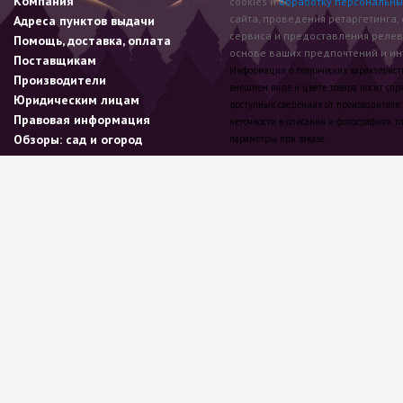
Компания
cookies и
обработку персональны
сайта, проведения ретаргетинга,
Адреса пунктов выдачи
сервиса и предоставления реле
Помощь, доставка, оплата
основе ваших предпочтений и инт
Поставщикам
Информация о технических характеристик
Производители
внешнем виде и цвете товара носит спр
Юридическим лицам
доступных сведениях от производителя.
Правовая информация
неточности в описании и фотографиях то
Обзоры: сад и огород
параметры при заказе.