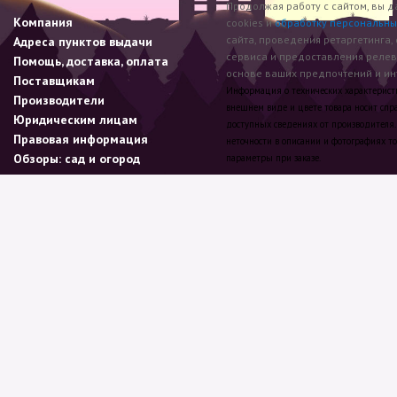
Продолжая работу с сайтом, вы д
Компания
cookies и
обработку персональны
сайта, проведения ретаргетинга,
Адреса пунктов выдачи
сервиса и предоставления реле
Помощь, доставка, оплата
основе ваших предпочтений и инт
Поставщикам
Информация о технических характеристик
Производители
внешнем виде и цвете товара носит спр
Юридическим лицам
доступных сведениях от производителя.
Правовая информация
неточности в описании и фотографиях то
Обзоры: сад и огород
параметры при заказе.